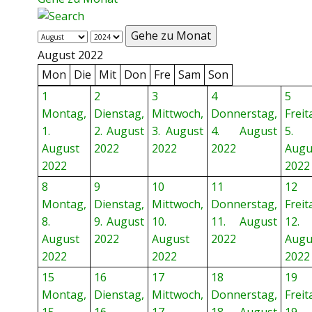
Gehe zu Monat
August 2022
Mon
Die
Mit
Don
Fre
Sam
Son
1
2
3
4
5
Montag,
Dienstag,
Mittwoch,
Donnerstag,
Freit
1.
2. August
3. August
4. August
5.
August
2022
2022
2022
Augu
2022
2022
8
9
10
11
12
Montag,
Dienstag,
Mittwoch,
Donnerstag,
Freit
8.
9. August
10.
11. August
12.
August
2022
August
2022
Augu
2022
2022
2022
15
16
17
18
19
Montag,
Dienstag,
Mittwoch,
Donnerstag,
Freit