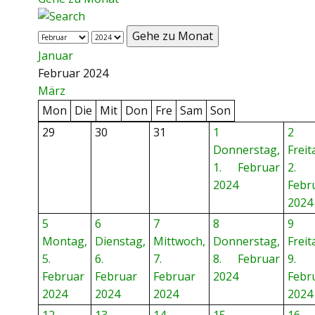
Gehe zu Monat
Januar
Februar 2024
März
Mon
Die
Mit
Don
Fre
Sam
Son
29
30
31
1
2
Donnerstag,
Freit
1. Februar
2.
2024
Febr
2024
5
6
7
8
9
Montag,
Dienstag,
Mittwoch,
Donnerstag,
Freit
5.
6.
7.
8. Februar
9.
Februar
Februar
Februar
2024
Febr
2024
2024
2024
2024