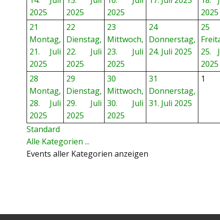
14. Juli
15. Juli
16. Juli
17. Juli 2025
18. J
2025
2025
2025
2025
21
22
23
24
25
Montag,
Dienstag,
Mittwoch,
Donnerstag,
Freit
21. Juli
22. Juli
23. Juli
24. Juli 2025
25. J
2025
2025
2025
2025
28
29
30
31
1
Montag,
Dienstag,
Mittwoch,
Donnerstag,
28. Juli
29. Juli
30. Juli
31. Juli 2025
2025
2025
2025
Standard
Alle Kategorien ...
Events aller Kategorien anzeigen