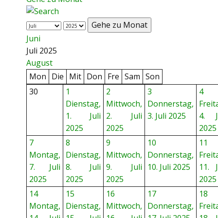
Gehe zu Monat
Juni
Juli 2025
August
Mon
Die
Mit
Don
Fre
Sam
Son
30
1
2
3
4
Dienstag,
Mittwoch,
Donnerstag,
Freit
1. Juli
2. Juli
3. Juli 2025
4. J
2025
2025
2025
7
8
9
10
11
Montag,
Dienstag,
Mittwoch,
Donnerstag,
Freit
7. Juli
8. Juli
9. Juli
10. Juli 2025
11. J
2025
2025
2025
2025
14
15
16
17
18
Montag,
Dienstag,
Mittwoch,
Donnerstag,
Freit